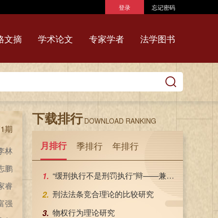
登录
忘记密码
格文摘
学术论文
专家学者
法学图书
下载排行
DOWNLOAD RANKING
第1期
月排行
季排行
年排行
才发
万毅
“缓刑执行不是刑罚执行”辩——兼与屈学武教授商榷
前红
刑法法条竞合理论的比较研究
永泉
物权行为理论研究