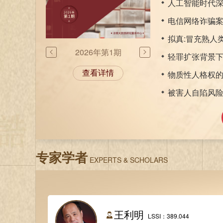
《监察法》权力制
中国特色行政
中央党内法规制定工作规
2026年第1


生态环境法律体系与党内
查看详情
监察全覆盖中
论作为中国特
专家学者
EXPERTS & SCHOLARS
王利明
LSSI：389.044