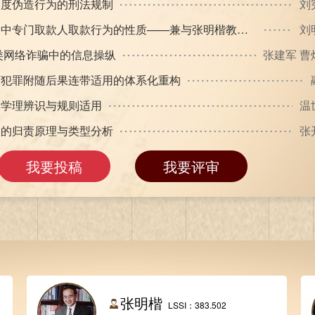
约与权利保障的规范体系阐释——基于修改后《监察法》的展开
检察制度现代化论纲
章志远 章
划的实践品格和发展路向——基于制度源流和应用效益的考察和研判
秦前红 刘
期
法规体系的衔接和协调——基于《生态环境法典》(草案二次审议稿)的修改建议
常
对象范畴的规范关系与理性识别
陈伟 
色宪法监督制度的合宪性审查
范
我要投稿
我要评审
张明楷
LSSI：383.502