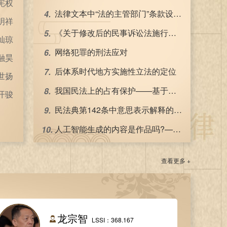
郭华
法律文本中“法的主管部门”条款设置论析
志远
《关于修改后的民事诉讼法施行时未结案件适用法律若干问题的规定》的理解与适用
韵笛
网络犯罪的刑法应对
纪文
后体系时代地方实施性立法的定位
陈伟
我国民法上的占有保护——基于人民法院占有保护案例的实证分析
进学
民法典第142条中意思表示解释的边界
人工智能生成的内容是作品吗?——以学术规范和著作权法的关系为视角
查看更多 +
龙宗智
LSSI：368.167