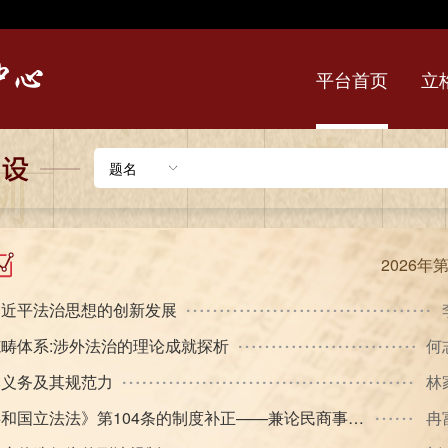
平台首页
立
题名
2026年
的内涵及合宪性审查研究
宋
能
督制度的实践反思及体系完善
秦
我革命的宪法逻辑
李林 张